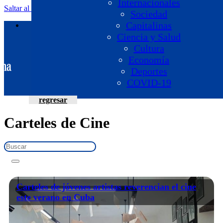
Internacionales
Saltar al contenido principal
Saltar al pie de página
Sociedad
Capitalinas
Ciencia y Salud
Cultura
Economía
Deportes
COVID-19
regresar
Programas
Periodistas
Carteles de Cine
¿Quiénes Somos?
Carteles de jóvenes artistas reverencian el cine
este verano en Cuba