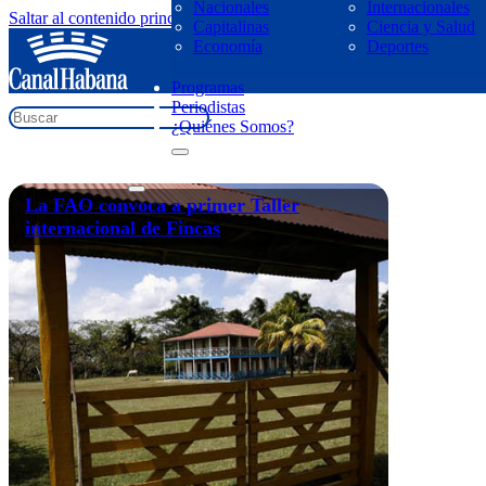
Nacionales
Internacionales
Saltar al contenido principal
Saltar al pie de página
Capitalinas
Ciencia y Salud
regresar
Economía
Deportes
Cooperativismo
Programas
Periodistas
¿Quiénes Somos?
La FAO convoca a primer Taller
internacional de Fincas