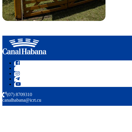
(07) 8709310
canalhabana@icrt.cu