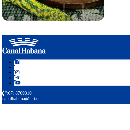
(07) 8709310
canalhabana@icrt.cu