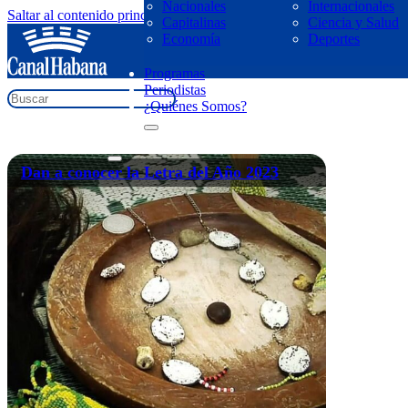
Nacionales
Internacionales
Saltar al contenido principal
Saltar al pie de página
Capitalinas
Ciencia y Salud
regresar
Economía
Deportes
Letra del Año 2023
Programas
Periodistas
¿Quiénes Somos?
Dan a conocer la Letra del Año 2023