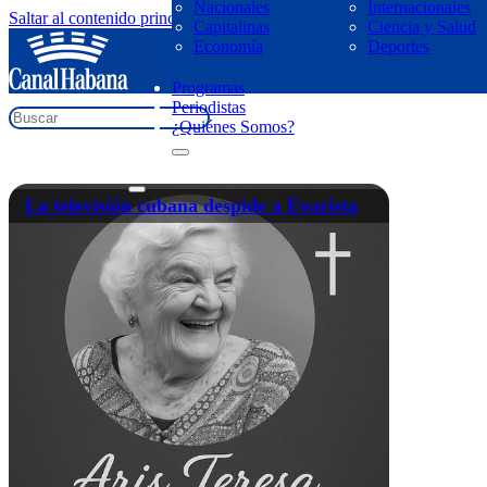
Nacionales
Internacionales
Saltar al contenido principal
Saltar al pie de página
Capitalinas
Ciencia y Salud
regresar
Economía
Deportes
mujeres en la televisión
Programas
Periodistas
¿Quiénes Somos?
La televisión cubana despide a Evarista