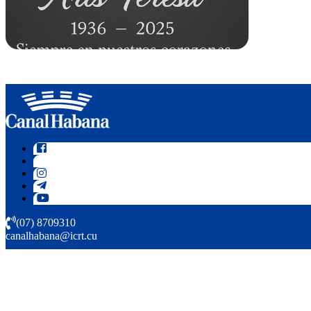
(07) 8709310
canalhabana@icrt.cu