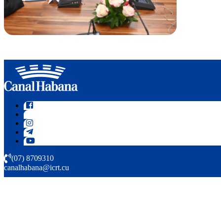
(07) 8709310
canalhabana@icrt.cu