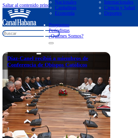
Nacionales
Internacionales
Saltar al contenido principal
Saltar al pie de página
Capitalinas
Ciencia y Salud
regresar
Economía
Deportes
Obispos Católicos
Programas
Periodistas
¿Quiénes Somos?
Díaz-Canel recibió a miembros de
Conferencia de Obispos Católicos