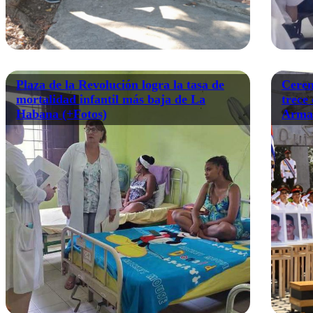
Plaza de la Revolución logra la tasa de
Cerem
mortalidad infantil más baja de La
trece
Habana (+Fotos)
Armad