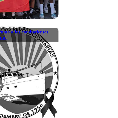
umo a los combatientes
guín