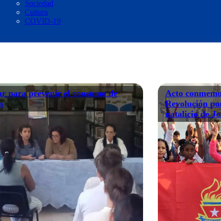
Sociedad
Cultura
COVID-19
r para prevenir el consumo de
Acto conmemor
s
Revolución por
natalicio de J