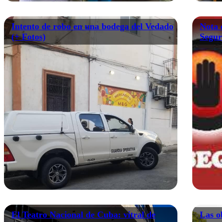
Intento de robo en una bodega del Vedado
Nota 
(+ Fotos)
Segur
El Teatro Nacional de Cuba: vitral de
Las o