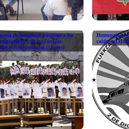
onia de homenaje póstumo a los
Homenaje póst
 combatientes de las Fuerzas
caídos en Hol
as Revolucionarias (+Fotos)