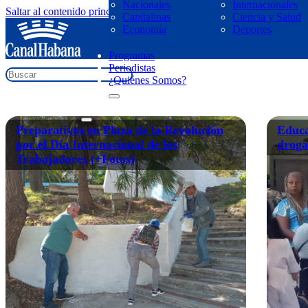
Nacionales
Internacionales
Saltar al contenido principal
Saltar al pie de página
Capitalinas
Ciencia y Salud
regresar
Economía
Deportes
Plaza de la Revolución
Programas
Periodistas
¿Quiénes Somos?
Preparativos en Plaza de la Revolución
Educa
por el Día Internacional de los
droga
Trabajadores (+Fotos)