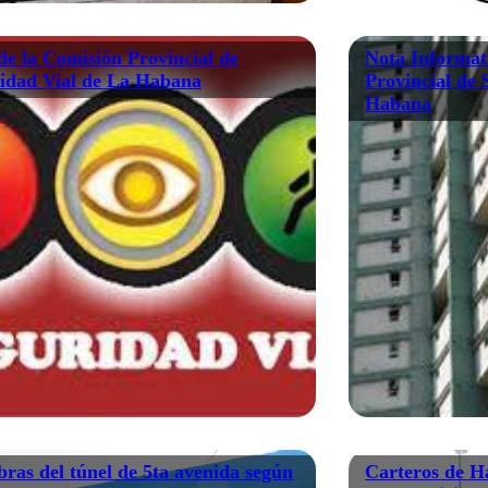
de la Comisión Provincial de
Nota Informat
idad Vial de La Habana
Provincial de 
Habana
bras del túnel de 5ta avenida según
Carteros de H