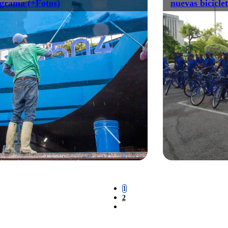
grama (+Fotos)
nuevas bicicle
1
2