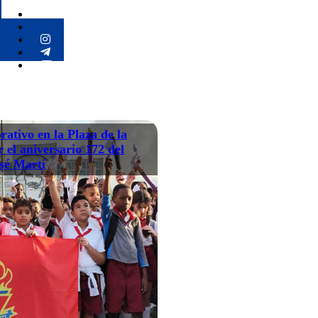
ativo en la Plaza de la
 el aniversario 172 del
osé Martí