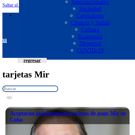
Internacionales
Saltar al contenido principal
Saltar al pie de página
Sociedad
Capitalinas
Ciencia y Salud
Cultura
Economía
Deportes
COVID-19
regresar
Programas
Periodistas
tarjetas Mir
¿Quiénes Somos?
Aceptarán próximamente tarjetas de pago Mir en
Cuba