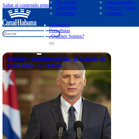
Nacionales
Internacionales
Saltar al contenido principal
Saltar al pie de página
Capitalinas
Ciencia y Salud
regresar
Economía
Deportes
Unidad y multilateralismo
Programas
Periodistas
¿Quiénes Somos?
Unidad y multilateralismo, el llamado de
Cuba para G77+China