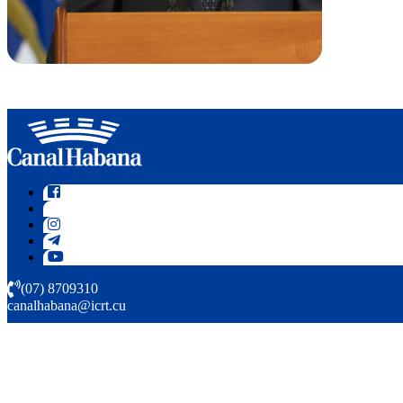
(07) 8709310
canalhabana@icrt.cu