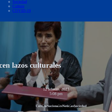
Sociedad
Cultura
COVID-19
en lazos culturales
12 febrero, 2023
5:08 pm
Cultura
Nacionales
Noticias
Sociedad