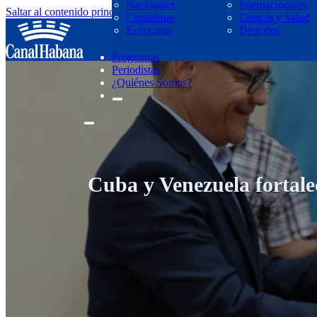
Nacionales
Internacionales
Saltar al contenido principal
Saltar al pie de página
Capitalinas
Ciencia y Salud
regresar
Economía
Deportes
Programas
Periodistas
¿Quiénes Somos?
Cuba y Venezuela fortalec