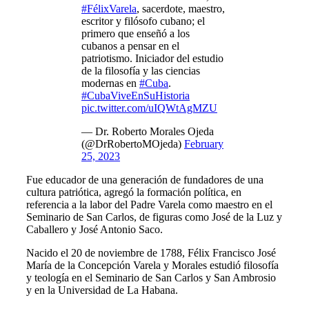
#FélixVarela
, sacerdote, maestro,
escritor y filósofo cubano; el
primero que enseñó a los
cubanos a pensar en el
patriotismo. Iniciador del estudio
de la filosofía y las ciencias
modernas en
#Cuba
.
#CubaViveEnSuHistoria
pic.twitter.com/uIQWtAgMZU
— Dr. Roberto Morales Ojeda
(@DrRobertoMOjeda)
February
25, 2023
Fue educador de una generación de fundadores de una
cultura patriótica, agregó la formación política, en
referencia a la labor del Padre Varela como maestro en el
Seminario de San Carlos, de figuras como José de la Luz y
Caballero y José Antonio Saco.
Nacido el 20 de noviembre de 1788, Félix Francisco José
María de la Concepción Varela y Morales estudió filosofía
y teología en el Seminario de San Carlos y San Ambrosio
y en la Universidad de La Habana.