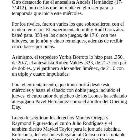
Otro destacado fue el antesalista Andrés Hernández (17-
7/.412), uno de los que no repite en el roster para la
temporada que inicia este miércoles.
Por los rivales, fueron varios los que sobresalieron con el
madero en ristre. El experimentado utility Raúl González
bateó para. 353 en los cinco juegos, de 17-6, con tres
tubeyes, un jonrón y cinco remolques, además de recibir
cinco bases por bolas.
Asimismo, el torpedero Yorbis Borroto lo hizo para .350,
de 20-7, el antesalista Rubén Valdés .333, de 21-7 con par
de dobles, y el jardinero Alexander Jiménez, de 21-6 con
un triple y cuatro impulsadas.
Para el enfrentamiento, que transcurrirá desde este
miércoles y hasta el sábado con doble juego incluido el
jueves, el entrenador de pitcheo de los Leones ha señalado
al espigado Pavel Hernández como el abridor del Opening
Day.
Luego le seguirían los derechos Marcos Ortega y
Raymond Figueredo, el zurdo Julio Rodríguez y el
también diestro Maykel Taylor para la jornada sabatina.
Entretanto, los visitantes llegarán al Coloso con la notable