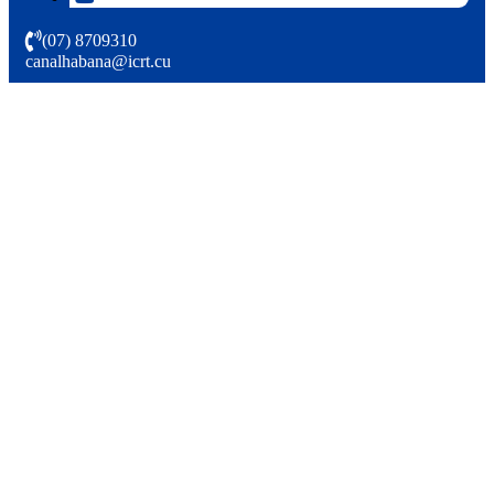
(07) 8709310
canalhabana@icrt.cu