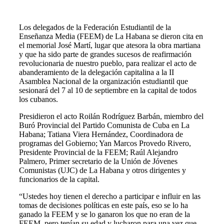
Los delegados de la Federación Estudiantil de la
Enseñanza Media (FEEM) de La Habana se dieron cita en
el memorial José Martí, lugar que atesora la obra martiana
y que ha sido parte de grandes sucesos de reafirmación
revolucionaria de nuestro pueblo, para realizar el acto de
abanderamiento de la delegación capitalina a la II
Asamblea Nacional de la organización estudiantil que
sesionará del 7 al 10 de septiembre en la capital de todos
los cubanos.
Presidieron el acto Roilán Rodríguez Barbán, miembro del
Buró Provincial del Partido Comunista de Cuba en La
Habana; Tatiana Viera Hernández, Coordinadora de
programas del Gobierno; Yan Marcos Provedo Rivero,
Presidente Provincial de la FEEM; Raúl Alejandro
Palmero, Primer secretario de la Unión de Jóvenes
Comunistas (UJC) de La Habana y otros dirigentes y
funcionarios de la capital.
“Ustedes hoy tienen el derecho a participar e influir en las
tomas de decisiones políticas en este país, eso se lo ha
ganado la FEEM y se lo ganaron los que no eran de la
FEEM, pero tenían su edad y lucharon para una vez que