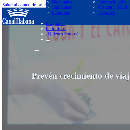
Nacionales
Internacionales
Saltar al contenido principal
Saltar al pie de página
Capitalinas
Ciencia y Salud
regresar
Economía
Deportes
Programas
Periodistas
¿Quiénes Somos?
Prevén crecimiento de viaj