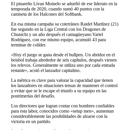
El pinareño Livan Moinelo se adueñó de ese liderato en la
temporada de 2020, cuando sumó 40 puntos con la
camiseta de los Halcones del Softbank.
En esa misma campaña su coterráneo Raidel Martínez (21)
fue segundo en la Liga Central con los Dragones de
Chunichi y un año después el camagüeyano Yariel
Rodríguez, con ese mismo equipo, acumuló 43 para
terminar de colíder.
«Hoy el juego se gana desde el bullpen. Un abridor en el
beisbol trabaja alrededor de seis capítulos, después vienen
los relevos. Generalmente se utiliza uno por cada entrada
restante», acotó el lanzador capitalino.
La métrica es clave para valorar la capacidad que tienen
los lanzadores en situaciones tensas de mantener el control
y evitar que se le escape el triunfo a su equipo en las
postrimerías del desafío.
Los directores que logran contar con hombres confiables
para esta labor, conocidos como «setup men», aumentan
considerablemente las posibilidades de alzarse con la
victoria en un partido.