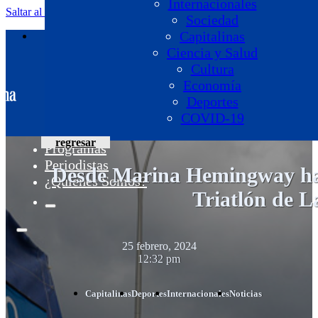
Internacionales
Saltar al contenido principal
Saltar al pie de página
Sociedad
Capitalinas
Ciencia y Salud
Cultura
Economía
Deportes
COVID-19
regresar
Programas
Periodistas
Desde Marina Hemingway has
¿Quiénes Somos?
Triatlón de 
25 febrero, 2024
12:32 pm
Capitalinas
Deportes
Internacionales
Noticias