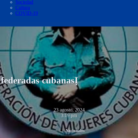
Sociedad
Cultura
COVID-19
s federadas cubanasỊ
23 agosto, 2024
3:19 pm
Nacionales