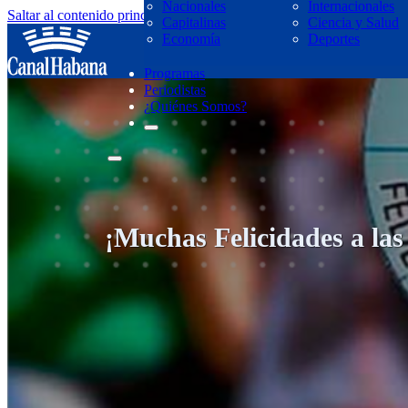
Nacionales
Internacionales
Saltar al contenido principal
Saltar al pie de página
Capitalinas
Ciencia y Salud
regresar
Economía
Deportes
Programas
Periodistas
¿Quiénes Somos?
¡Muchas Felicidades a la