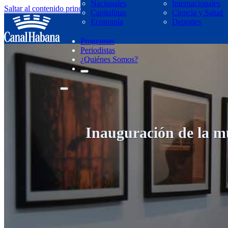
Nacionales
Internacionales
Saltar al contenido principal
Saltar al pie de página
Capitalinas
Ciencia y Salud
regresar
Economía
Deportes
Programas
Periodistas
¿Quiénes Somos?
Inauguración de la 