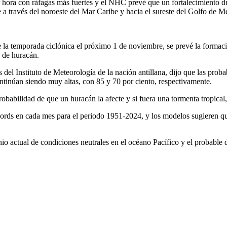
hora con ráfagas más fuertes y el NHC prevé que un fortalecimiento dur
a través del noroeste del Mar Caribe y hacia el sureste del Golfo de M
de la temporada ciclónica el próximo 1 de noviembre, se prevé la formac
a de huracán.
 del Instituto de Meteorología de la nación antillana, dijo que las prob
ontinúan siendo muy altas, con 85 y 70 por ciento, respectivamente.
babilidad de que un huracán la afecte y si fuera una tormenta tropical, 
cords en cada mes para el periodo 1951-2024, y los modelos sugieren qu
minio actual de condiciones neutrales en el océano Pacífico y el probabl