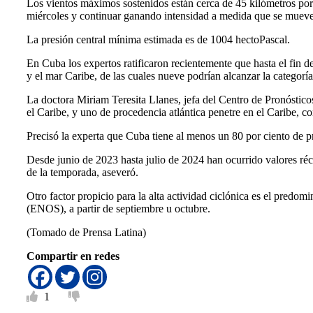
Los vientos máximos sostenidos están cerca de 45 kilómetros por 
miércoles y continuar ganando intensidad a medida que se mueve 
La presión central mínima estimada es de 1004 hectoPascal.
En Cuba los expertos ratificaron recientemente que hasta el fin 
y el mar Caribe, de las cuales nueve podrían alcanzar la categorí
La doctora Miriam Teresita Llanes, jefa del Centro de Pronósticos
el Caribe, y uno de procedencia atlántica penetre en el Caribe, c
Precisó la experta que Cuba tiene al menos un 80 por ciento de pro
Desde junio de 2023 hasta julio de 2024 han ocurrido valores ré
de la temporada, aseveró.
Otro factor propicio para la alta actividad ciclónica es el predo
(ENOS), a partir de septiembre u octubre.
(Tomado de Prensa Latina)
Compartir en redes
1