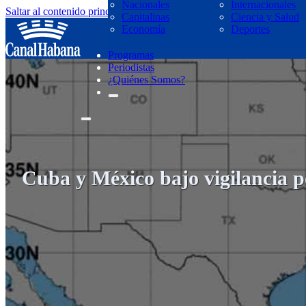
Nacionales
Internacionales
Saltar al contenido principal
Saltar al pie de página
Capitalinas
Ciencia y Salud
regresar
Economía
Deportes
Programas
Periodistas
¿Quiénes Somos?
Cuba y México bajo vigilancia po