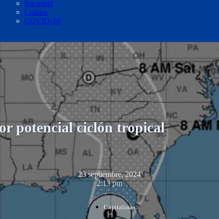
Sociedad
Cultura
COVID-19
r potencial ciclón tropical
23 septiembre, 2024
2:13 pm
Capitalinas