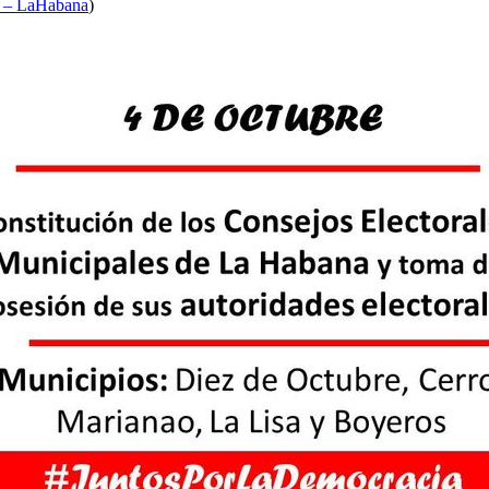
al – LaHabana
)