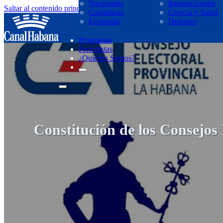
Nacionales
Internacionales
Saltar al contenido principal
Saltar al pie de página
Capitalinas
Ciencia y Salud
regresar
Economía
Deportes
Programas
Periodistas
¿Quiénes Somos?
Constitución de los Consejos 