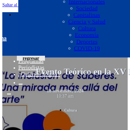
Internacionales
Saltar al contenido principal
Saltar al pie de página
Sociedad
Capitalinas
Ciencia y Salud
Cultura
Economía
Deportes
COVID-19
regresar
Programas
Periodistas
Evento Teórico en la XV
¿Quiénes Somos?
18 noviembre, 2024
10:37 am
Cultura