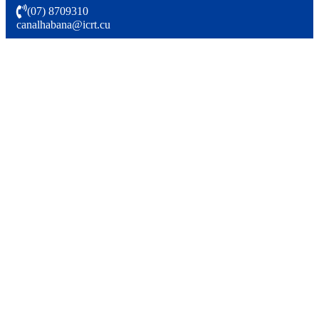
(07) 8709310
canalhabana@icrt.cu