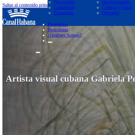
Nacionales
Internacionales
Saltar al contenido principal
Saltar al pie de página
Capitalinas
Ciencia y Salud
regresar
Economía
Deportes
Programas
Periodistas
¿Quiénes Somos?
Artista visual cubana Gabriela Pe