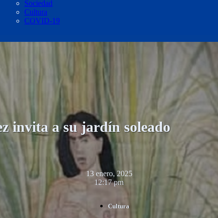
Sociedad
Cultura
COVID-19
z invita a su jardín soleado
13 enero, 2025
12:17 pm
Cultura