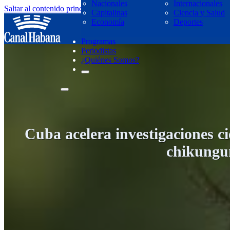
Nacionales
Internacionales
Saltar al contenido principal
Saltar al pie de página
Capitalinas
Ciencia y Salud
regresar
Economía
Deportes
Programas
Periodistas
¿Quiénes Somos?
Cuba acelera investigaciones cie
chikungu