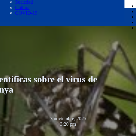
Sociedad
Cultura
COVID-19
ntíficas sobre el virus de
nya
3 noviembre, 2025
3:20 pm