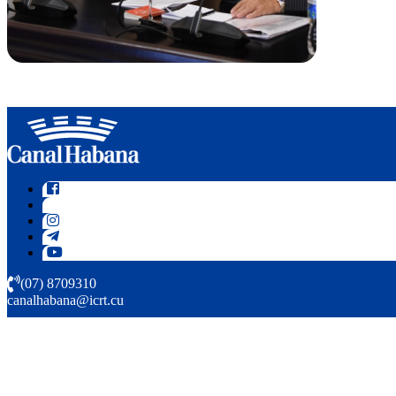
(07) 8709310
canalhabana@icrt.cu