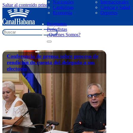
Nacionales
Internacionales
Saltar al contenido principal
Saltar al pie de página
Capitalinas
Ciencia y Salud
regresar
Economía
Deportes
electores
Programas
Periodistas
¿Quiénes Somos?
Conferencia de prensa sobre proceso de
rendición de cuenta del delegado a sus
electores