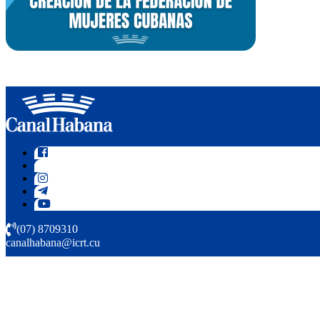
(07) 8709310
canalhabana@icrt.cu