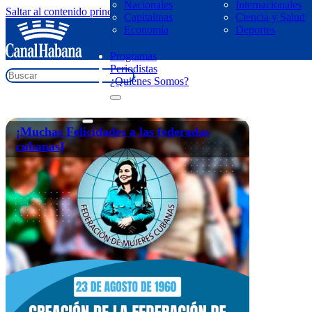
Nacionales
Internacionales
Saltar al contenido principal
Saltar al pie de página
Capitalinas
Ciencia y Salud
regresar
Economía
Deportes
Muchas Felicidades
Programas
Periodistas
¿Quiénes Somos?
¡Muchas Felicidades a las federadas
cubanasỊ